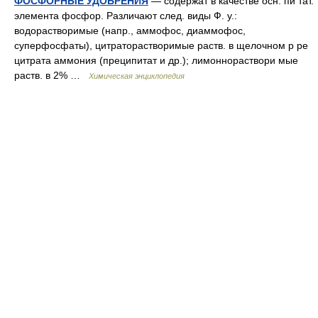
ФОСФОРНЫЕ УДОБРЕНИЯ
— содержат в качестве осн. пи тат.
элемента фосфор. Различают след. виды Ф. у.:
водорастворимые (напр., аммофос, диаммофос,
суперфосфаты), цитраторастворимые раств. в щелочном р ре
цитрата аммония (преципитат и др.); лимоннораствори мые
раств. в 2% …
Химическая энциклопедия