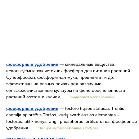
фосфорные удобрения
— минеральные вещества,
используемые как источник фосфора для питания растений.
Суперфосфат, фосфоритная мука, преципитат и др.
эффективны на разных почвах под различные
сельскохозяйственные культуры на фоне обеспеченности
растений азотом и калием …
Энциклопедический словарь
фосфорные удобрения
— fosforo trąšos statusas T sritis
chemija apibrėžtis Trąšos, kurių svarbiausias elementas –
fosforas. atitikmenys: angl. phosphorus fertilizers rus. фосфорные
удобрения …
Chemijos terminų aiškinamasis žodynas